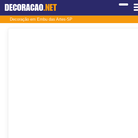
DECORACAO
.NET
Decoração em Embu das Artes-SP