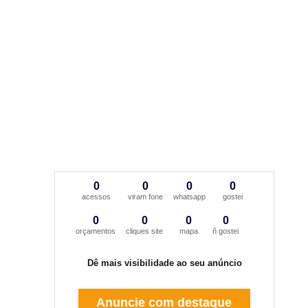
0
0
0
0
acessos
viram fone
whatsapp
gostei
0
0
0
0
orçamentos
cliques site
mapa
ñ gostei
Dê mais visibilidade ao seu anúncio
Anuncie com destaque