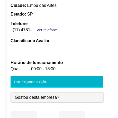
Cidade:
Embu das Artes
Estado:
SP
Telefone
(11) 4781-4934
ver telefone
Classificar e Avaliar
Horário de funcionamento
Qua:
09:00 - 18:00
Seg:
09:00
-
18:00
Peça Orçamento Grátis
Ter:
09:00
-
18:00
Qua:
09:00
-
18:00
Gostou desta empresa?
Qui:
09:00
-
18:00
Sex:
09:00
-
18:00
Sáb:
Fechado
Dom:
Fechado