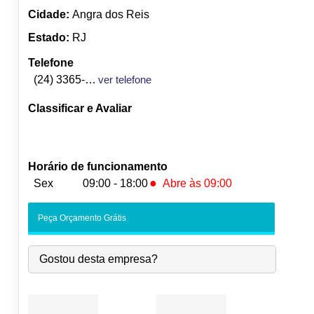
Cidade:
Angra dos Reis
Estado:
RJ
Telefone
(24) 3365-1899
ver telefone
Classificar e Avaliar
Horário de funcionamento
●
Sex
09:00 - 18:00
Abre às 09:00
Seg:
09:00
-
18:00
Peça Orçamento Grátis
Ter:
09:00
-
18:00
Qua:
09:00
-
18:00
Gostou desta empresa?
Qui:
09:00
-
18:00
●
Sex:
09:00
-
18:00
Abre às 09:00
Sáb:
Fechado
Dom:
Fechado