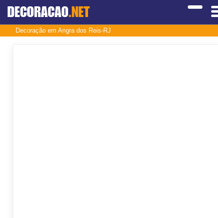
DECORACAO
.NET
Decoração em Angra dos Reis-RJ