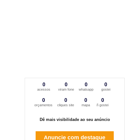
0
0
0
0
acessos
viram fone
whatsapp
gostei
0
0
0
0
orçamentos
cliques site
mapa
ñ gostei
Dê mais visibilidade ao seu anúncio
Anuncie com destaque