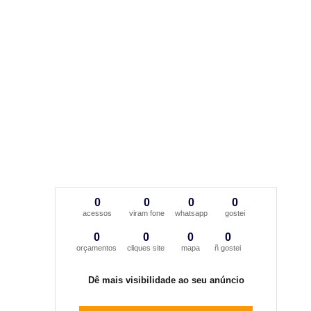
0
0
0
0
acessos
viram fone
whatsapp
gostei
0
0
0
0
orçamentos
cliques site
mapa
ñ gostei
Dê mais visibilidade ao seu anúncio