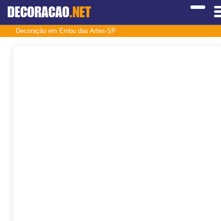
DECORACAO
.NET
Decoração em Embu das Artes-SP