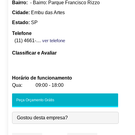
Bairro:
- Bairro: Parque Francisco Rizzo
Cidade:
Embu das Artes
Estado:
SP
Telefone
(11) 4661-7755
ver telefone
Classificar e Avaliar
Horário de funcionamento
Qua:
09:00 - 18:00
Seg:
09:00
-
18:00
Peça Orçamento Grátis
Ter:
09:00
-
18:00
Qua:
09:00
-
18:00
Gostou desta empresa?
Qui:
09:00
-
18:00
Sex:
09:00
-
18:00
Sáb:
Fechado