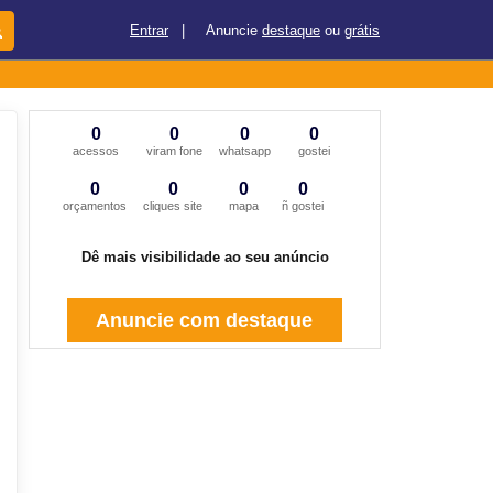
Entrar
|
Anuncie
destaque
ou
grátis
0
0
0
0
acessos
viram fone
whatsapp
gostei
0
0
0
0
orçamentos
cliques site
mapa
ñ gostei
Dê mais visibilidade ao seu anúncio
Anuncie com destaque