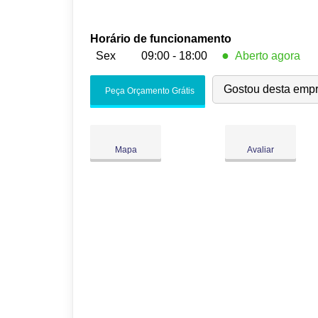
Horário de funcionamento
●
Sex
09:00 - 18:00
Aberto agora
Seg:
09:00
-
18:00
Gostou desta emp
Peça Orçamento Grátis
Ter:
09:00
-
18:00
Qua:
09:00
-
18:00
Qui:
09:00
-
18:00
●
Mapa
Avaliar
Sex:
09:00
-
18:00
Fecha às 18:00
Sáb:
Fechado
Dom:
Fechado