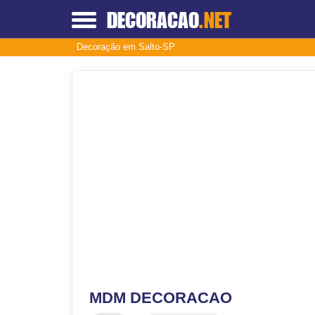
DECORACAO
.NET
Decoração em Salto-SP
MDM DECORACAO