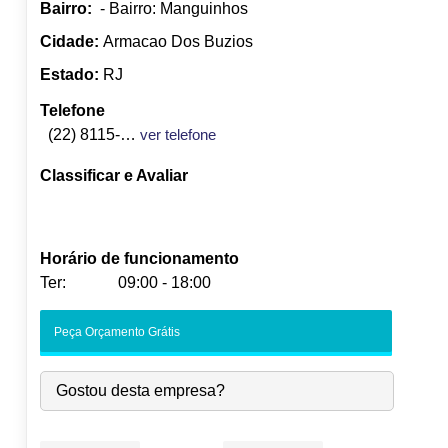
Bairro:
- Bairro: Manguinhos
Cidade:
Armacao Dos Buzios
Estado:
RJ
Telefone
(22) 8115-0054
ver telefone
Classificar e Avaliar
Horário de funcionamento
Ter:
09:00 - 18:00
Seg:
09:00
-
18:00
Peça Orçamento Grátis
Ter:
09:00
-
18:00
Qua:
09:00
-
18:00
Gostou desta empresa?
Qui:
09:00
-
18:00
Sex:
09:00
-
18:00
Sáb:
Fechado