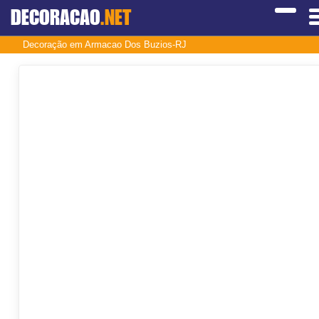
DECORACAO
.NET
Decoração em Armacao Dos Buzios-RJ