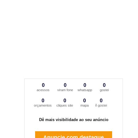
0
0
0
0
acessos
viram fone
whatsapp
gostei
0
0
0
0
orçamentos
cliques site
mapa
ñ gostei
Dê mais visibilidade ao seu anúncio
Anuncie com destaque