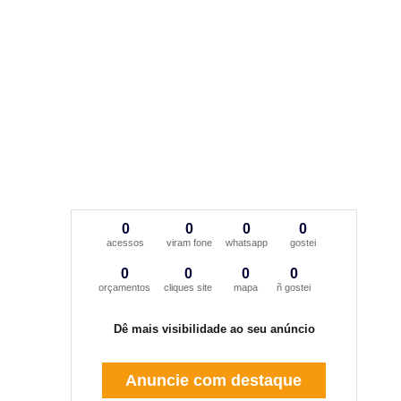
0
0
0
0
acessos
viram fone
whatsapp
gostei
0
0
0
0
orçamentos
cliques site
mapa
ñ gostei
Dê mais visibilidade ao seu anúncio
Anuncie com destaque