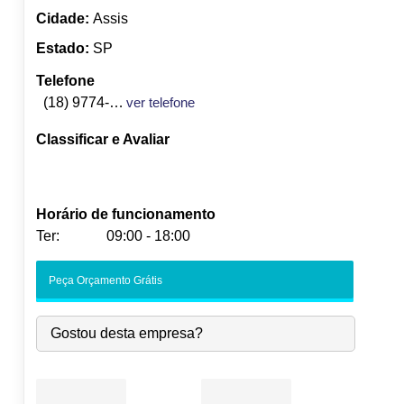
Cidade:
Assis
Estado:
SP
Telefone
(18) 9774-3228
ver telefone
Classificar e Avaliar
Horário de funcionamento
Ter:
09:00 - 18:00
Seg:
09:00
-
18:00
Peça Orçamento Grátis
Ter:
09:00
-
18:00
Qua:
09:00
-
18:00
Gostou desta empresa?
Qui:
09:00
-
18:00
Sex:
09:00
-
18:00
Sáb:
Fechado
Dom:
Fechado