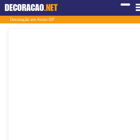
DECORACAO
.NET
Decoração em Assis-SP