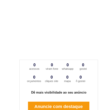
0
0
0
0
acessos
viram fone
whatsapp
gostei
0
0
0
0
orçamentos
cliques site
mapa
ñ gostei
Dê mais visibilidade ao seu anúncio
Anuncie com destaque