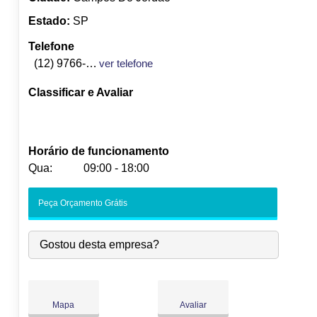
Estado:
SP
Telefone
(12) 9766-9260
ver telefone
Classificar e Avaliar
Horário de funcionamento
Qua:
09:00 - 18:00
Seg:
09:00
-
18:00
Peça Orçamento Grátis
Ter:
09:00
-
18:00
Qua:
09:00
-
18:00
Gostou desta empresa?
Qui:
09:00
-
18:00
Sex:
09:00
-
18:00
Sáb:
Fechado
Dom:
Fechado
Mapa
Avaliar