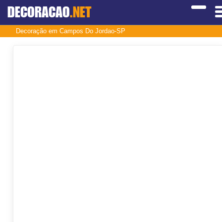
DECORACAO
.NET
Decoração em Campos Do Jordao-SP