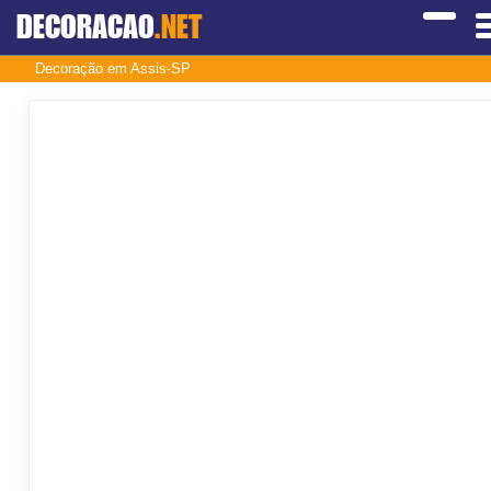
DECORACAO
.NET
Decoração em Assis-SP