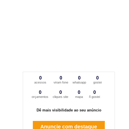
0
0
0
0
acessos
viram fone
whatsapp
gostei
0
0
0
0
orçamentos
cliques site
mapa
ñ gostei
Dê mais visibilidade ao seu anúncio
Anuncie com destaque