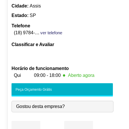
Cidade:
Assis
Estado:
SP
Telefone
(18) 9784-4623
ver telefone
Classificar e Avaliar
Horário de funcionamento
●
Qui
09:00 - 18:00
Aberto agora
Seg:
09:00
-
18:00
Peça Orçamento Grátis
Ter:
09:00
-
18:00
Qua:
09:00
-
18:00
Gostou desta empresa?
●
Qui:
09:00
-
18:00
Fecha às 18:00
Sex:
09:00
-
18:00
Sáb:
Fechado
Dom:
Fechado