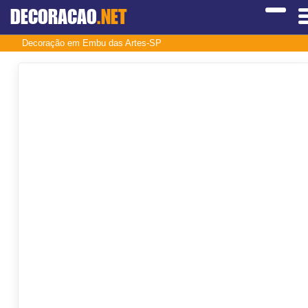
DECORACAO
.NET
Decoração em Embu das Artes-SP