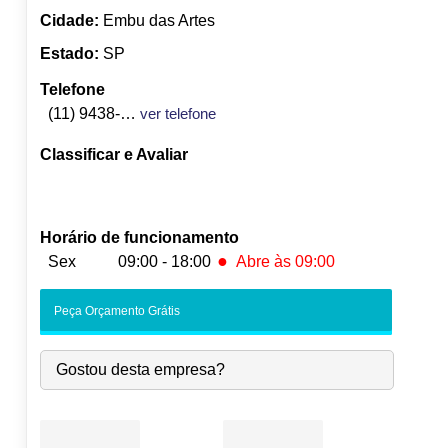
Cidade:
Embu das Artes
Estado:
SP
Telefone
(11) 9438-6936
ver telefone
Classificar e Avaliar
Horário de funcionamento
●
Sex
09:00 - 18:00
Abre às 09:00
Seg:
09:00
-
18:00
Peça Orçamento Grátis
Ter:
09:00
-
18:00
Qua:
09:00
-
18:00
Gostou desta empresa?
Qui:
09:00
-
18:00
●
Sex:
09:00
-
18:00
Abre às 09:00
Sáb:
Fechado
Dom:
Fechado