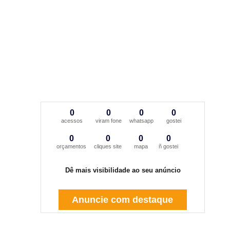
0
0
0
0
acessos
viram fone
whatsapp
gostei
0
0
0
0
orçamentos
cliques site
mapa
ñ gostei
Dê mais visibilidade ao seu anúncio
Anuncie com destaque