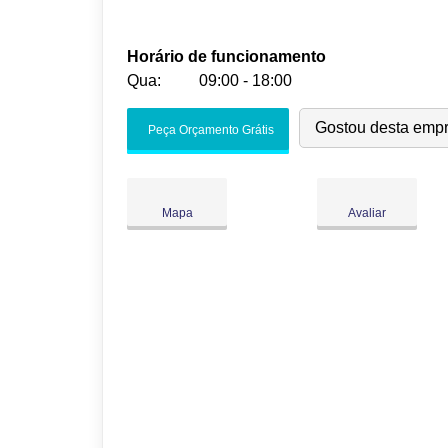
Horário de funcionamento
Qua:
09:00 - 18:00
Seg:
09:00
-
18:00
Gostou desta emp
Peça Orçamento Grátis
Ter:
09:00
-
18:00
Qua:
09:00
-
18:00
Qui:
09:00
-
18:00
Mapa
Avaliar
Sex:
09:00
-
18:00
Sáb:
Fechado
Dom:
Fechado