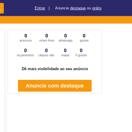
Entrar
|
Anuncie
destaque
ou
grátis
0
0
0
0
acessos
viram fone
whatsapp
gostei
0
0
0
0
orçamentos
cliques site
mapa
ñ gostei
Dê mais visibilidade ao seu anúncio
Anuncie com destaque