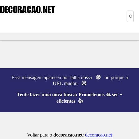
DECORACAO
.NET
Essa mensagem apareceu por falha nossa
😪
ou porque a
URL mudou
😥
Tente fazer uma nova busca:
Prometemos 🙏 ser +
eficientes 👍
Voltar para o
decoracao.net
:
decoracao.net